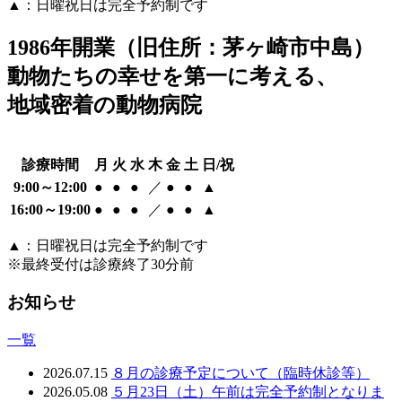
▲：日曜祝日は完全予約制です
1986年開業（旧住所：茅ヶ崎市中島）
動物たちの幸せを第一に考える、
地域密着の動物病院
診療時間
月
火
水
木
金
土
日/祝
9:00～12:00
●
●
●
／
●
●
▲
16:00～19:00
●
●
●
／
●
●
▲
▲：日曜祝日は完全予約制です
※最終受付は診療終了30分前
お知らせ
一覧
2026.07.15
８月の診療予定について（臨時休診等）
2026.05.08
５月23日（土）午前は完全予約制となりま