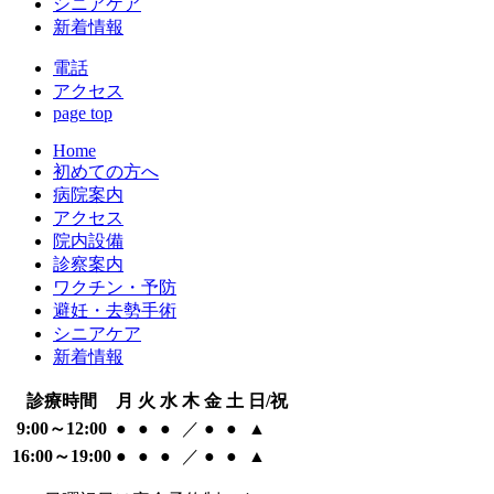
シニアケア
新着情報
電話
アクセス
page top
Home
初めての方へ
病院案内
アクセス
院内設備
診察案内
ワクチン・予防
避妊・去勢手術
シニアケア
新着情報
診療時間
月
火
水
木
金
土
日/祝
9:00～12:00
●
●
●
／
●
●
▲
16:00～19:00
●
●
●
／
●
●
▲